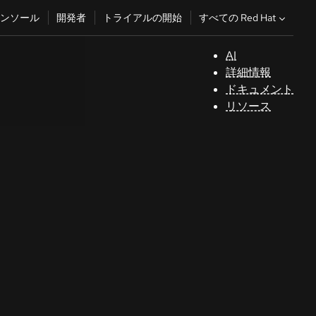
すべての Red Hat
ンソール
開発者
トライアルの開始
AI
サ
詳細情報
ポ
ドキュメント
ー
リソース
ト
コ
ン
ソ
ー
ル
開
発
者