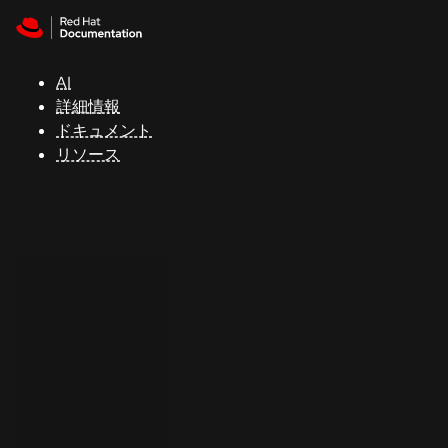
Skip to navigation
Skip to content
サ
ポ
ー
AI
ト
詳細情報
ドキュメント
リソース
コ
ン
ソ
ー
ル
開
発
者
ト
ラ