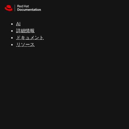
Skip to navigation
Skip to content
サ
ポ
ー
AI
ト
詳細情報
ドキュメント
リソース
コ
ン
ソ
ー
ル
開
発
者
ト
ラ