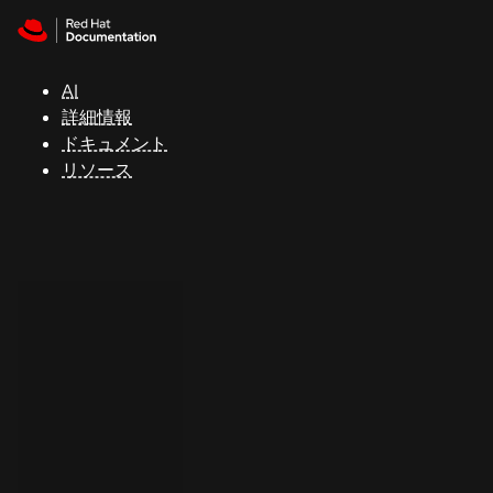
Skip to navigation
Skip to content
サ
ポ
ー
AI
ト
詳細情報
ドキュメント
リソース
コ
ン
ソ
ー
ル
開
発
者
ト
ラ