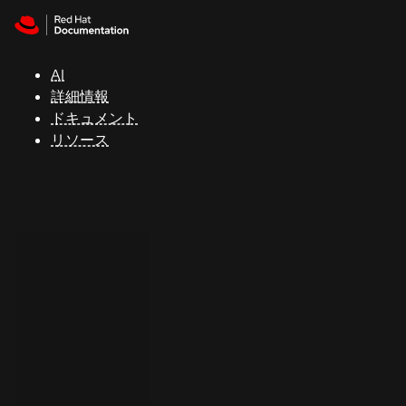
Skip to navigation
Skip to content
サ
ポ
ー
AI
ト
詳細情報
ドキュメント
リソース
コ
ン
ソ
ー
ル
開
発
者
ト
ラ