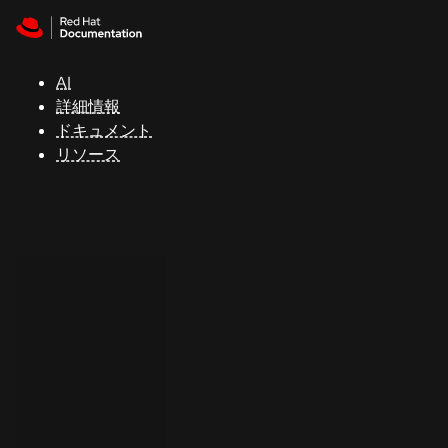
Skip to navigation
Skip to content
サ
ポ
ー
AI
ト
詳細情報
ドキュメント
リソース
コ
ン
ソ
ー
ル
開
発
者
ト
ラ