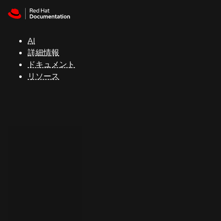
Skip to navigation
Skip to content
サ
ポ
ー
AI
ト
詳細情報
ドキュメント
リソース
コ
ン
ソ
ー
ル
開
発
者
ト
ラ