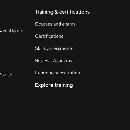
ト
Training & certifications
ラ
イ
Courses and exams
ア
owered by our
ル
Certifications
の
開
Skills assessments
始
Red Hat Academy
お
Learning subscription
イティブ
問
い
Explore training
合
わ
言
語
せ
の
選
択