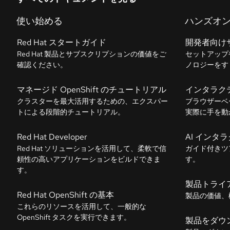
使い始める
ハンズオ
Red Hat スタートガイド
開発者向け
Red Hat 製品とサブスクリプションの価値をご
セットアップ
確認ください。
ノロジーをす
マネージド OpenShift のチュートリアル
インタラク
クラスターを最大活用するための、エクスパー
ブラウザーベ
トによる段階的チュートリアル。
実際に手を動
Red Hat Developer
AI インタ
Red Hat ソリューションを活用して、柔軟で信
ガイド付きツ
頼性の高いアプリケーションをビルドできま
す。
す。
製品トライ
Red Hat OpenShift の基本
製品の価値、
これらのリソースを活用して、一般的な
OpenShift タスクを実行できます。
製品をダウ