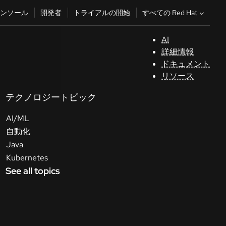
すべての Red Hat
ンソール
開発者
トライアルの開始
AI
サ
詳細情報
ポ
ドキュメント
ー
リソース
ト
テクノロジートピック
コ
AI/ML
ン
ソ
自動化
ー
Java
ル
Kubernetes
See all topics
開
発
者