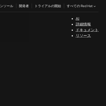
すべての Red Hat
ンソール
開発者
トライアルの開始
AI
サ
詳細情報
ポ
ドキュメント
ー
リソース
ト
コ
ン
ソ
ー
ル
開
発
者