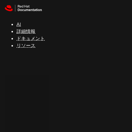
Skip to navigation
Skip to content
サ
ポ
ー
AI
ト
詳細情報
ドキュメント
リソース
コ
ン
ソ
ー
ル
開
発
者
ト
ラ