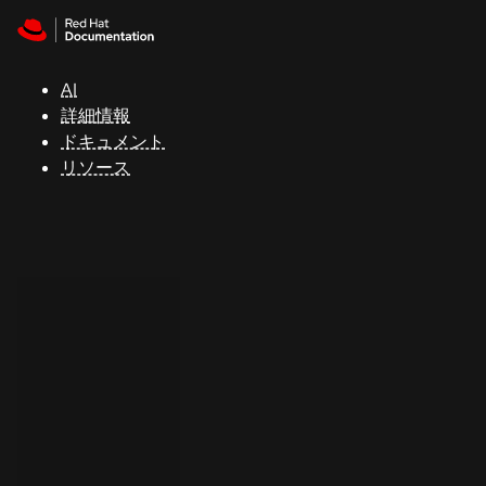
Skip to navigation
Skip to content
サ
ポ
ー
AI
ト
詳細情報
ドキュメント
リソース
コ
ン
ソ
ー
ル
開
発
者
ト
ラ