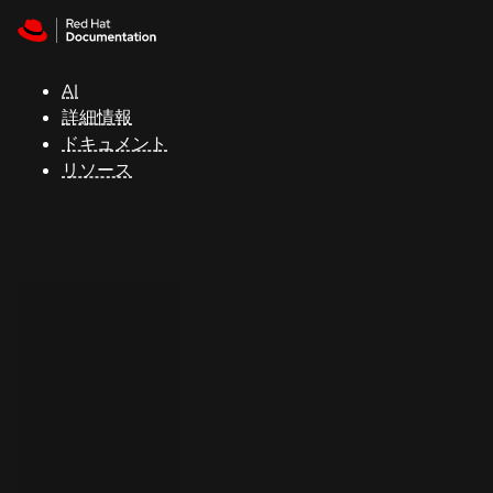
Skip to navigation
Skip to content
サ
ポ
ー
AI
ト
詳細情報
ドキュメント
リソース
コ
ン
ソ
ー
ル
開
発
者
ト
ラ