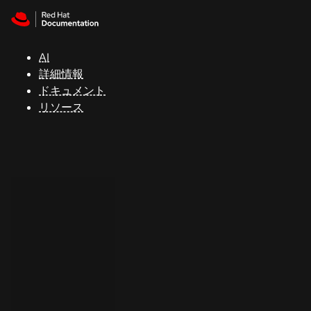
Skip to navigation
Skip to content
サ
ポ
ー
AI
ト
詳細情報
ドキュメント
リソース
コ
ン
ソ
ー
ル
開
発
者
ト
ラ