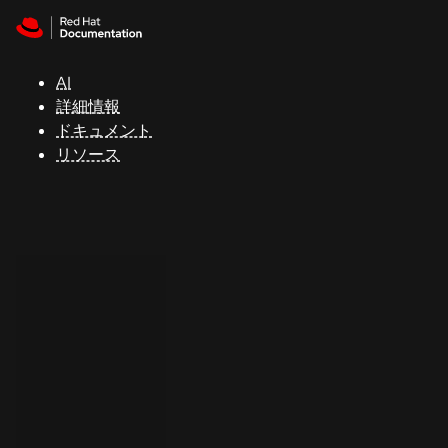
Skip to navigation
Skip to content
サ
ポ
ー
AI
ト
詳細情報
ドキュメント
リソース
コ
ン
ソ
ー
ル
開
発
者
ト
ラ