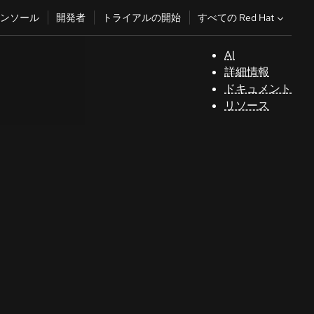
すべての Red Hat
ンソール
開発者
トライアルの開始
AI
サ
詳細情報
ポ
ドキュメント
ー
リソース
ト
コ
ン
ソ
ー
ル
開
発
者