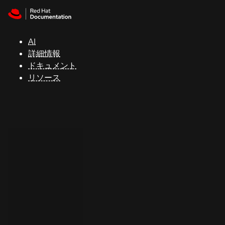
Skip to navigation
Skip to content
サ
ポ
ー
AI
ト
詳細情報
ドキュメント
リソース
コ
ン
ソ
ー
ル
開
発
者
ト
ラ