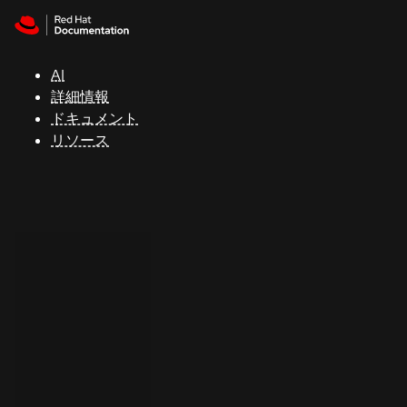
Skip to navigation
Skip to content
サ
ポ
ー
AI
ト
詳細情報
ドキュメント
リソース
コ
ン
ソ
ー
ル
開
発
者
ト
ラ