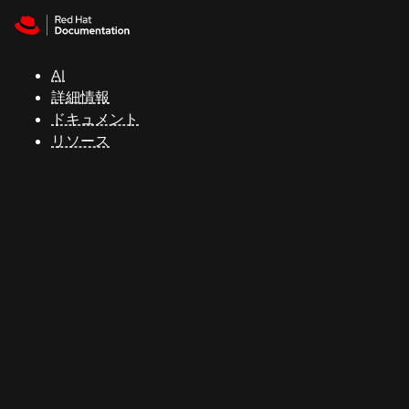
Skip to navigation
Skip to content
サ
ポ
ー
AI
ト
詳細情報
ドキュメント
リソース
コ
ン
ソ
ー
ル
開
発
者
ト
ラ