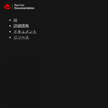
Skip to navigation
Skip to content
サ
ポ
ー
AI
ト
詳細情報
ドキュメント
リソース
コ
ン
ソ
ー
ル
開
発
者
ト
ラ