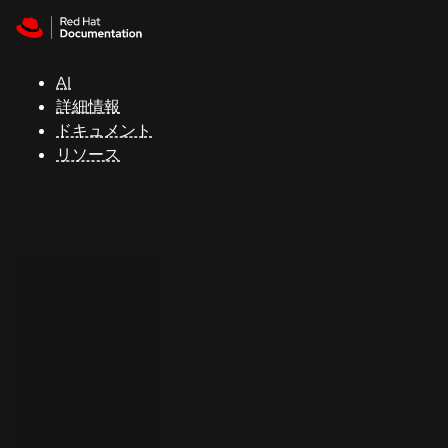
Skip to navigation
Skip to content
サ
ポ
ー
AI
ト
詳細情報
ドキュメント
リソース
コ
ン
ソ
ー
ル
開
発
者
ト
ラ