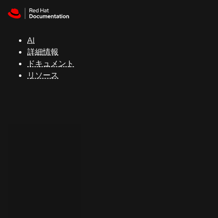
Skip to navigation
Skip to content
サ
ポ
ー
AI
ト
詳細情報
ドキュメント
リソース
コ
ン
ソ
ー
ル
開
発
者
ト
ラ