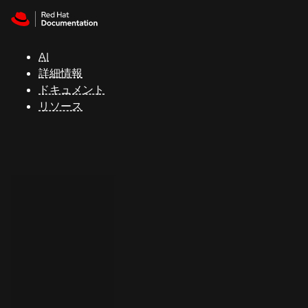
Skip to navigation
Skip to content
サ
ポ
ー
AI
ト
詳細情報
ドキュメント
リソース
コ
ン
ソ
ー
ル
開
発
者
ト
ラ