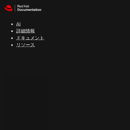
Skip to navigation
Skip to content
サ
ポ
ー
AI
ト
詳細情報
ドキュメント
リソース
コ
ン
ソ
ー
ル
開
発
者
ト
ラ