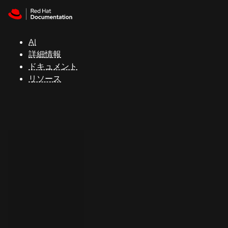
Skip to navigation
Skip to content
サ
ポ
ー
AI
ト
詳細情報
ドキュメント
リソース
コ
ン
ソ
ー
ル
開
発
者
ト
ラ