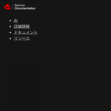
Skip to navigation
Skip to content
サ
ポ
ー
AI
ト
詳細情報
ドキュメント
リソース
コ
ン
ソ
ー
ル
開
発
者
ト
ラ