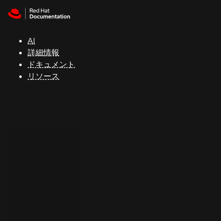
Skip to navigation
Skip to content
サ
ポ
ー
AI
ト
詳細情報
ドキュメント
リソース
コ
ン
ソ
ー
ル
開
発
者
ト
ラ