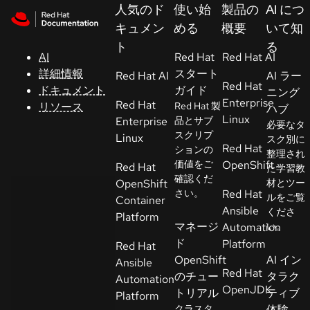
Skip to navigation
Skip to content
人気のド
使い始
製品の
AI につ
サ
キュメン
める
概要
いて知
ポ
ト
る
ー
AI
Red Hat
Red Hat AI
ト
詳細情報
スタート
Red Hat AI
AI ラー
Red Hat
ドキュメント
ガイド
ニング
Enterprise
Red Hat
リソース
Red Hat 製
ハブ
コ
Linux
Enterprise
品とサブ
必要なタ
ン
スクリプ
Linux
スク別に
ソ
Red Hat
ションの
整理され
ー
価値をご
OpenShift
Red Hat
た学習教
ル
確認くだ
OpenShift
材とツー
さい。
Red Hat
ルをご覧
Container
Ansible
くださ
開
Platform
マネージ
Automation
い。
発
ド
Platform
Red Hat
者
OpenShift
AI イン
Ansible
Red Hat
のチュー
タラク
Automation
ト
OpenJDK
トリアル
ティブ
Platform
ラ
クラスタ
体験