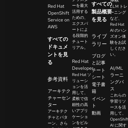
すべての
イ
ーを最大
Red Hat
LLM トレ
ア
製品概要
活用する
ーニング
OpenShift
ための、
ル
など、
を見る
Service on
エクスパ
Red Hat
の
AWS
ートによ
AI のハン
開
る段階的
ライブ
ズオン体
すべての
始
チュート
験をお試
ラリー
ドキュメ
リアル。
しくださ
ントを見
お
い。
ブログ
Red Hat
問
る
と記事
Developer
AI/ML
い
チート
Red Hat ソ
ラーニ
合
シート
参考資料
リューシ
ングパ
わ
言
電子書
ョンを活
語
ス
せ
アーキテク
籍
用して、
の
これらの
チャーセン
イベン
柔軟で信
選
学習リソ
ター
頼性の高
ト
択
ースを活
いアプリ
アーキテク
動画
用して、
ケーショ
チャとパタ
OpenShif
ンをビル
ーン、さら
AI に関す