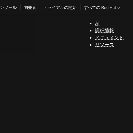
すべての Red Hat
ンソール
開発者
トライアルの開始
AI
サ
詳細情報
ポ
ドキュメント
ー
リソース
ト
コ
ン
ソ
ー
ル
開
発
者