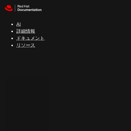
Skip to navigation
Skip to content
サ
ポ
ー
AI
ト
詳細情報
ドキュメント
リソース
コ
ン
ソ
ー
ル
開
発
者
ト
ラ