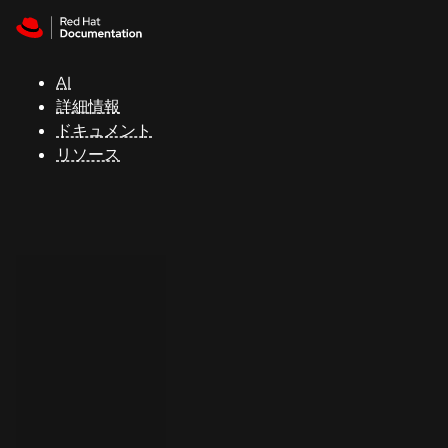
Skip to navigation
Skip to content
サ
ポ
ー
AI
ト
詳細情報
ドキュメント
リソース
コ
ン
ソ
ー
ル
開
発
者
ト
ラ