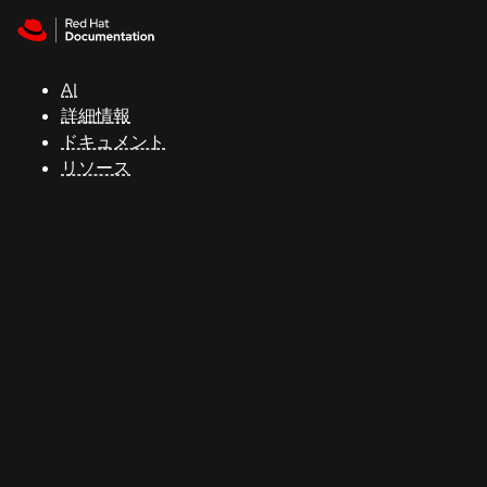
Skip to navigation
Skip to content
サ
ポ
ー
AI
ト
詳細情報
ドキュメント
リソース
コ
ン
ソ
ー
ル
開
発
者
ト
ラ