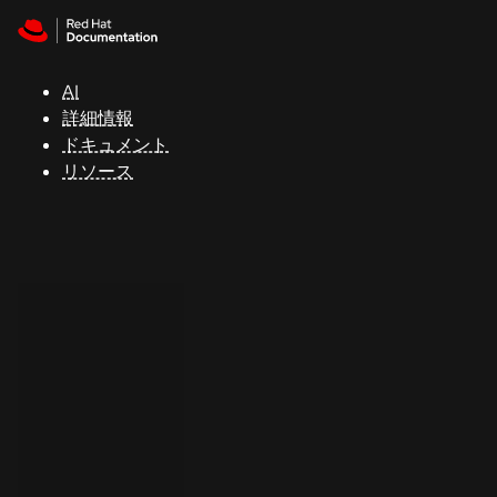
Skip to navigation
Skip to content
サ
ポ
ー
AI
ト
詳細情報
ドキュメント
リソース
コ
ン
ソ
ー
ル
開
発
者
ト
ラ