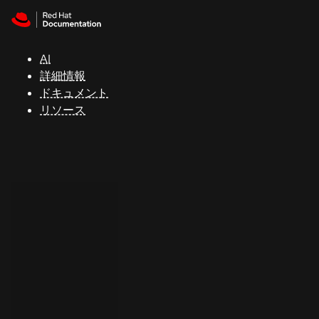
Skip to navigation
Skip to content
サ
ポ
ー
AI
ト
詳細情報
ドキュメント
リソース
コ
ン
ソ
ー
ル
開
発
者
ト
ラ