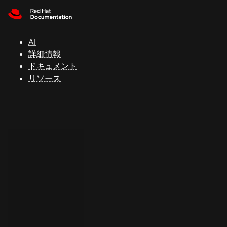
Skip to navigation
Skip to content
サ
ポ
ー
AI
ト
詳細情報
ドキュメント
リソース
コ
ン
ソ
ー
ル
開
発
者
ト
ラ