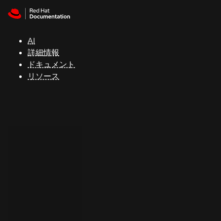
Skip to navigation
Skip to content
サ
ポ
ー
AI
ト
詳細情報
ドキュメント
リソース
コ
ン
ソ
ー
ル
開
発
者
ト
ラ