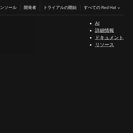
すべての Red Hat
ンソール
開発者
トライアルの開始
AI
サ
詳細情報
ポ
ドキュメント
ー
リソース
ト
コ
ン
ソ
ー
ル
開
発
者