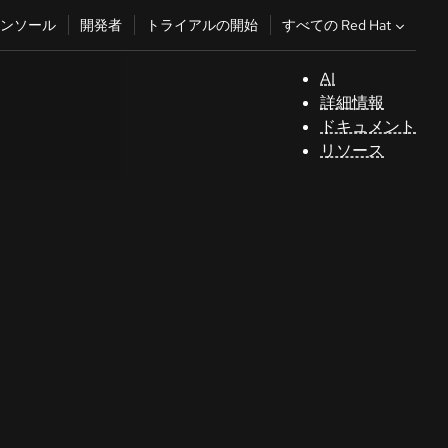
すべての Red Hat
ンソール
開発者
トライアルの開始
AI
サ
詳細情報
ポ
ドキュメント
ー
リソース
ト
コ
ン
ソ
ー
ル
開
発
者