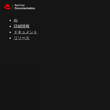
Skip to navigation
Skip to content
サ
ポ
ー
AI
ト
詳細情報
ドキュメント
リソース
コ
ン
ソ
ー
ル
開
発
者
ト
ラ