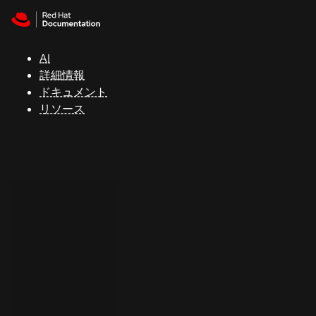
Skip to navigation
Skip to content
サ
ポ
ー
AI
ト
詳細情報
ドキュメント
リソース
コ
ン
ソ
ー
ル
開
発
者
ト
ラ