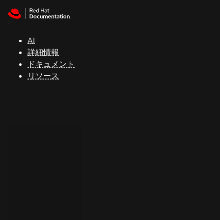
Skip to navigation
Skip to content
サ
ポ
ー
AI
ト
詳細情報
ドキュメント
リソース
コ
ン
ソ
ー
ル
開
発
者
ト
ラ