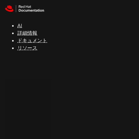
Skip to navigation
Skip to content
サ
ポ
ー
AI
ト
詳細情報
ドキュメント
リソース
コ
ン
ソ
ー
ル
開
発
者
ト
ラ