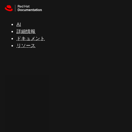
Skip to navigation
Skip to content
サ
ポ
ー
AI
ト
詳細情報
ドキュメント
リソース
コ
ン
ソ
ー
ル
開
発
者
ト
ラ