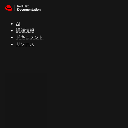
Skip to navigation
Skip to content
サ
ポ
ー
AI
ト
詳細情報
ドキュメント
リソース
コ
ン
ソ
ー
ル
開
発
者
ト
ラ