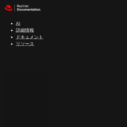
Skip to navigation
Skip to content
サ
ポ
ー
AI
ト
詳細情報
ドキュメント
リソース
コ
ン
ソ
ー
ル
開
発
者
ト
ラ