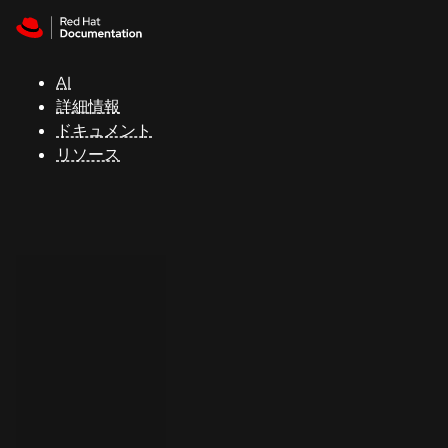
Skip to navigation
Skip to content
サ
ポ
ー
AI
ト
詳細情報
ドキュメント
リソース
コ
ン
ソ
ー
ル
開
発
者
ト
ラ