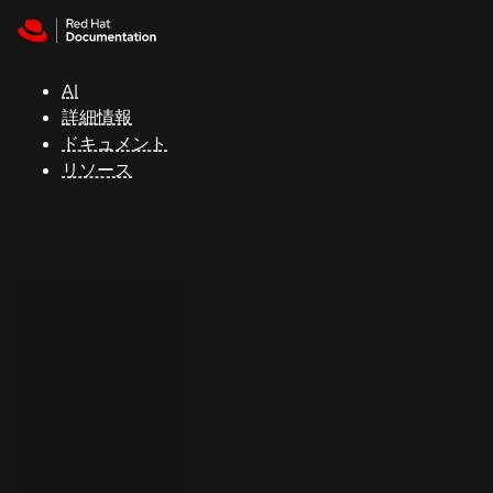
Skip to navigation
Skip to content
サ
ポ
ー
AI
ト
詳細情報
ドキュメント
リソース
コ
ン
ソ
ー
ル
開
発
者
ト
ラ