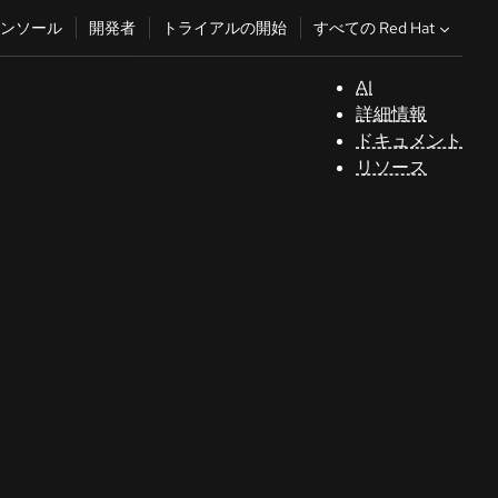
すべての Red Hat
ンソール
開発者
トライアルの開始
AI
サ
詳細情報
ポ
ドキュメント
ー
リソース
ト
コ
ン
ソ
ー
ル
開
発
者