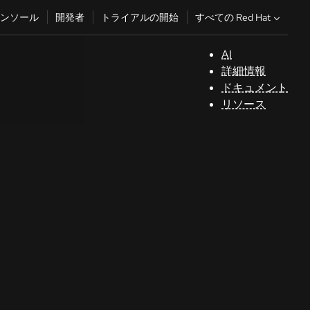
すべての Red Hat
ンソール
開発者
トライアルの開始
AI
サ
詳細情報
ポ
ドキュメント
ー
リソース
ト
コ
ン
ソ
ー
ル
開
発
者