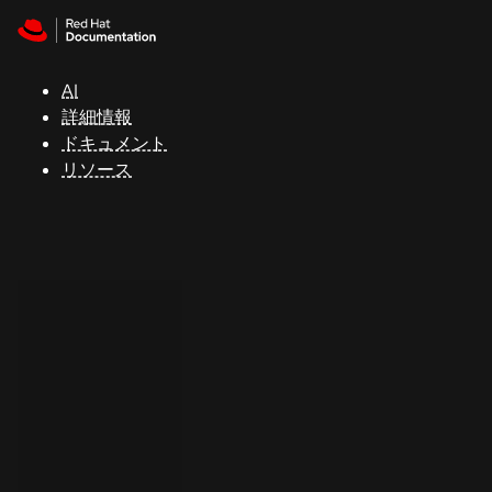
Skip to navigation
Skip to content
サ
ポ
ー
AI
ト
詳細情報
ドキュメント
リソース
コ
ン
ソ
ー
ル
開
発
者
ト
ラ