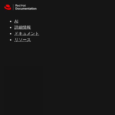
Skip to navigation
Skip to content
サ
ポ
ー
AI
ト
詳細情報
ドキュメント
リソース
コ
ン
ソ
ー
ル
開
発
者
ト
ラ